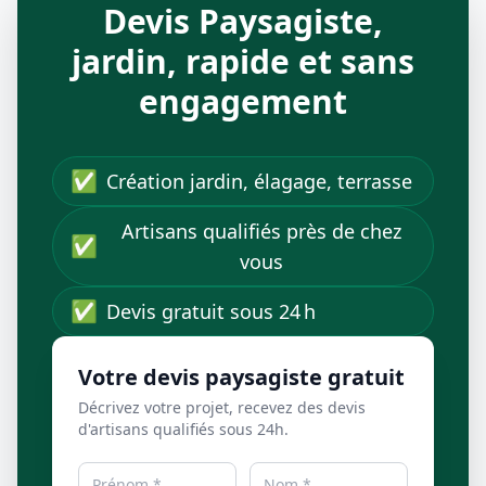
Devis Paysagiste,
jardin, rapide et sans
engagement
✅
Création jardin, élagage, terrasse
Artisans qualifiés près de chez
✅
vous
✅
Devis gratuit sous 24 h
Votre devis paysagiste gratuit
Décrivez votre projet, recevez des devis
d'artisans qualifiés sous 24h.