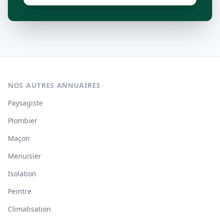
NOS AUTRES ANNUAIRES
Paysagiste
Plombier
Maçon
Menuisier
Isolation
Peintre
Climatisation