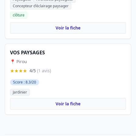
Concepteur d'éclairage paysager
clôture
Voir la fiche
VOS PAYSAGES
📍 Pirou
★★★★
4/5
(1 avis)
Score : 8.3/20
Jardinier
Voir la fiche