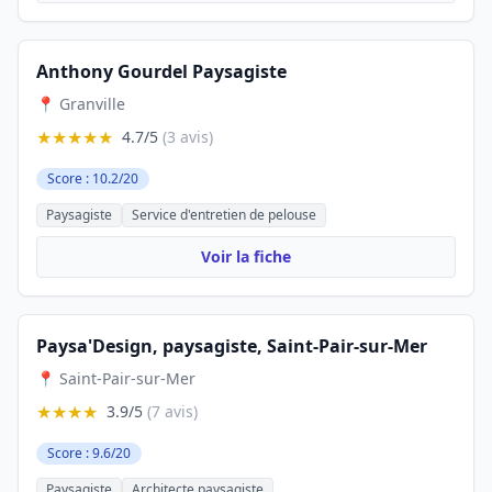
Anthony Gourdel Paysagiste
📍 Granville
★★★★★
4.7/5
(3 avis)
Score : 10.2/20
Paysagiste
Service d'entretien de pelouse
Voir la fiche
Paysa'Design, paysagiste, Saint-Pair-sur-Mer
📍 Saint-Pair-sur-Mer
★★★★
3.9/5
(7 avis)
Score : 9.6/20
Paysagiste
Architecte paysagiste