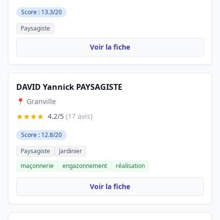
Score : 13.3/20
Paysagiste
Voir la fiche
DAVID Yannick PAYSAGISTE
📍 Granville
★★★★
4.2/5
(17 avis)
Score : 12.8/20
Paysagiste
Jardinier
maçonnerie
engazonnement
réalisation
Voir la fiche