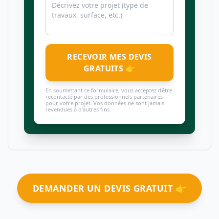
RECEVOIR MES DEVIS
GRATUITS 👉
En soumettant ce formulaire, vous acceptez d'être
recontacté par des professionnels partenaires
pour votre projet. Vos données ne sont jamais
revendues à d'autres fins.
DEMANDER UN DEVIS GRATUIT 👉