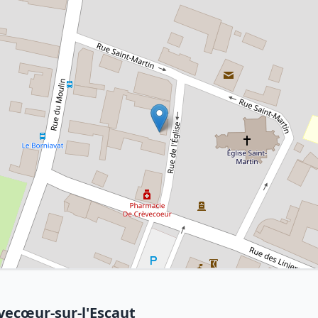
vecœur-sur-l'Escaut