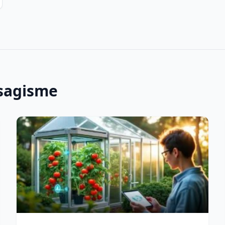
ysagisme