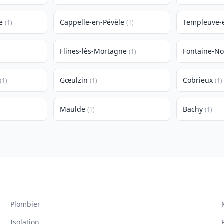
e
Cappelle-en-Pévèle
Templeuve-
(1)
(1)
Flines-lès-Mortagne
Fontaine-N
(1)
Gœulzin
Cobrieux
(1)
(1)
(1)
Maulde
Bachy
(1)
(1)
Plombier
Isolation