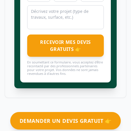
RECEVOIR MES DEVIS
GRATUITS 👉
En soumettant ce formulaire, vous acceptez d'être
recontacté par des professionnels partenaires
pour votre projet. Vos données ne sont jamais
revendues à d'autres fins.
DEMANDER UN DEVIS GRATUIT 👉