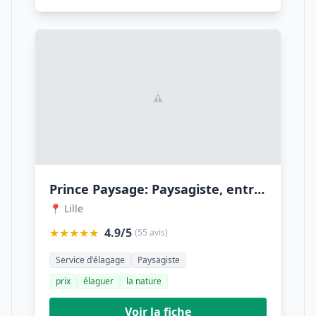
Prince Paysage: Paysagiste, entretien jardin, taille de haie, travaux d'élagage, abattage d'arbres à Lille Nord 59
📍 Lille
★★★★★
4.9/5
(55 avis)
Service d'élagage
Paysagiste
prix
élaguer
la nature
Voir la fiche