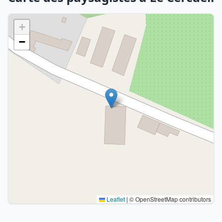
+
−
Leaflet
|
© OpenStreetMap contributors