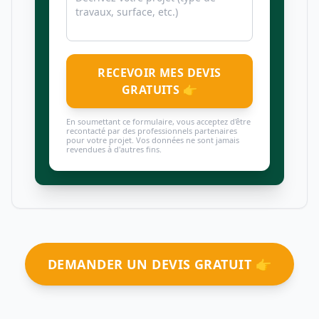
RECEVOIR MES DEVIS
GRATUITS 👉
En soumettant ce formulaire, vous acceptez d'être
recontacté par des professionnels partenaires
pour votre projet. Vos données ne sont jamais
revendues à d'autres fins.
DEMANDER UN DEVIS GRATUIT 👉