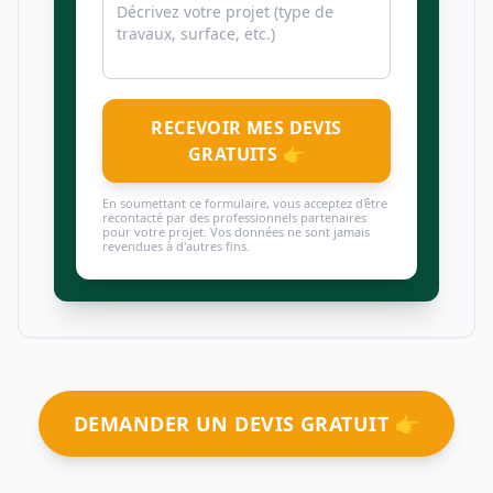
RECEVOIR MES DEVIS
GRATUITS 👉
En soumettant ce formulaire, vous acceptez d'être
recontacté par des professionnels partenaires
pour votre projet. Vos données ne sont jamais
revendues à d'autres fins.
DEMANDER UN DEVIS GRATUIT 👉