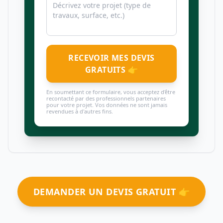
RECEVOIR MES DEVIS
GRATUITS 👉
En soumettant ce formulaire, vous acceptez d'être
recontacté par des professionnels partenaires
pour votre projet. Vos données ne sont jamais
revendues à d'autres fins.
DEMANDER UN DEVIS GRATUIT 👉