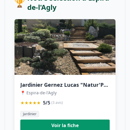
🏆
de-l'Agly
Jardinier Gernez Lucas "Natur'Paysage"
📍 Espira-de-l'Agly
★★★★★
5/5
(3 avis)
Jardinier
Voir la fiche