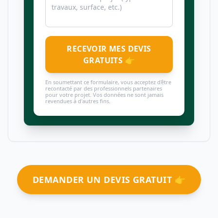
RECEVOIR MES DEVIS
GRATUITS 👉
En soumettant ce formulaire, vous acceptez d'être
recontacté par des professionnels partenaires
pour votre projet. Vos données ne sont jamais
revendues à d'autres fins.
DEMANDER UN DEVIS GRATUIT 👉