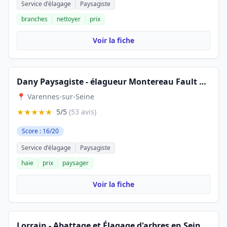
Service d'élagage
Paysagiste
branches
nettoyer
prix
Voir la fiche
Dany Paysagiste - élagueur Montereau Fault Yonne : Jardinier espaces verts Cannes Ecluses
📍 Varennes-sur-Seine
★★★★★
5/5
(53 avis)
Score : 16/20
Service d'élagage
Paysagiste
haie
prix
paysager
Voir la fiche
Lorrain - Abattage et Élagage d'arbres en Seine-et-Marne