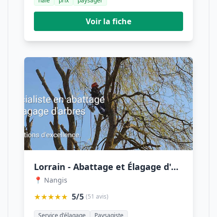
haie
prix
paysager
Voir la fiche
Lorrain - Abattage et Élagage d'arbres en Seine-et-Marne
📍 Nangis
★★★★★
5/5
(51 avis)
Service d'élagage
Paysagiste