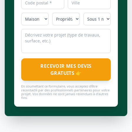
RECEVOIR MES DEVIS
GRATUITS 👉
En soumettant ce formulaire, vous acceptez d'être
recontacté par des professionnels partenaires pour votre
projet. Vos données ne sont jamais revendues à d'autres
fins.