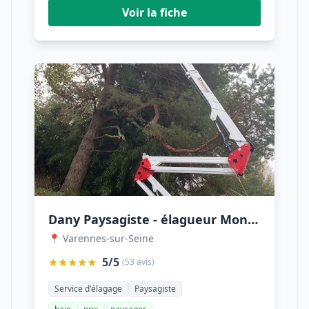
Voir la fiche
Dany Paysagiste - élagueur Montereau Fault Yonne : Jardinier espaces verts Cannes Ecluses
📍 Varennes-sur-Seine
★★★★★
5/5
(53 avis)
Service d'élagage
Paysagiste