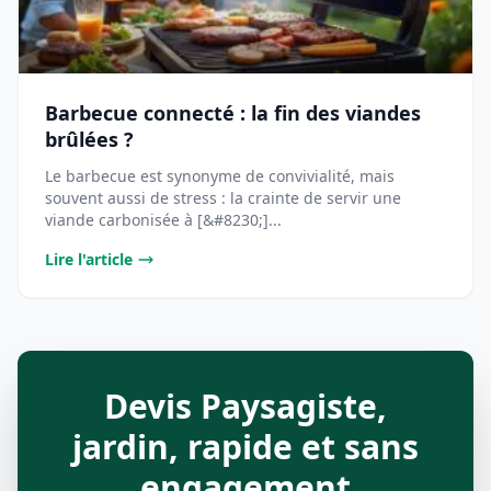
Barbecue connecté : la fin des viandes
brûlées ?
Le barbecue est synonyme de convivialité, mais
souvent aussi de stress : la crainte de servir une
viande carbonisée à [&#8230;]...
Lire l'article
Devis Paysagiste,
jardin, rapide et sans
engagement