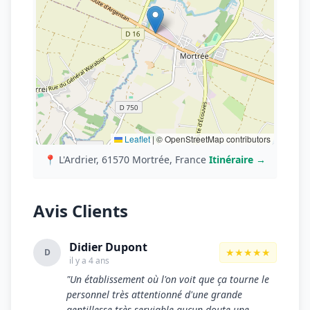
Leaflet
|
© OpenStreetMap contributors
📍 L'Ardrier, 61570 Mortrée, France
Itinéraire →
Avis Clients
Didier Dupont
★★★★★
D
il y a 4 ans
"Un établissement où l'on voit que ça tourne le
personnel très attentionné d'une grande
gentillesse très serviable aucun doute une