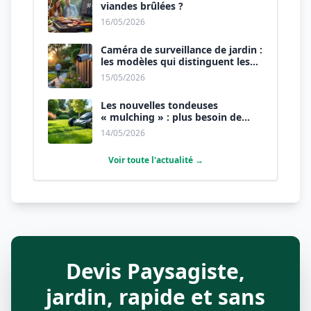
viandes brûlées ?
16/05/2026
Caméra de surveillance de jardin :
les modèles qui distinguent les
humains des animaux.
15/05/2026
Les nouvelles tondeuses
« mulching » : plus besoin de
ramasser l’herbe.
14/05/2026
Voir toute l'actualité →
Devis Paysagiste,
jardin, rapide et sans