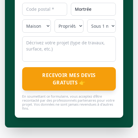
RECEVOIR MES DEVIS
GRATUITS 👉
En soumettant ce formulaire, vous acceptez d'être
recontacté par des professionnels partenaires pour votre
projet. Vos données ne sont jamais revendues à d'autres
fins.