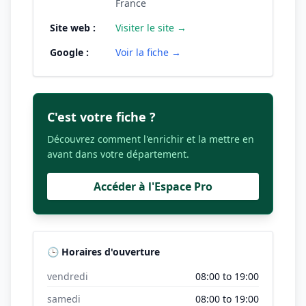
France
Site web :
Visiter le site →
Google :
Voir la fiche →
C'est votre fiche ?
Découvrez comment l'enrichir et la mettre en
avant dans votre département.
Accéder à l'Espace Pro
🕒 Horaires d'ouverture
vendredi
08:00 to 19:00
samedi
08:00 to 19:00