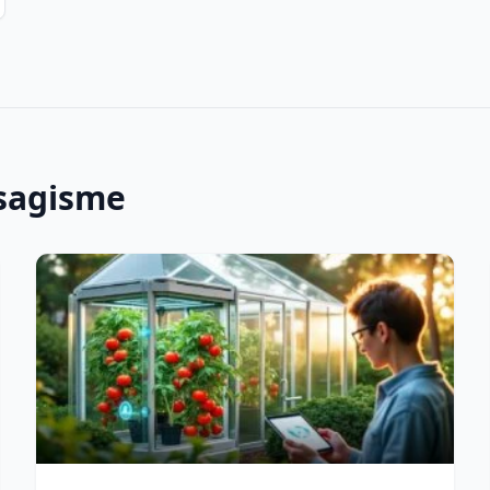
ysagisme