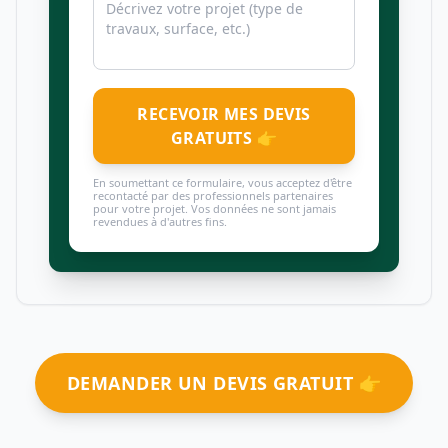
RECEVOIR MES DEVIS
GRATUITS 👉
En soumettant ce formulaire, vous acceptez d'être
recontacté par des professionnels partenaires
pour votre projet. Vos données ne sont jamais
revendues à d'autres fins.
DEMANDER UN DEVIS GRATUIT 👉