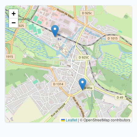
+
−
Leaflet
|
© OpenStreetMap contributors