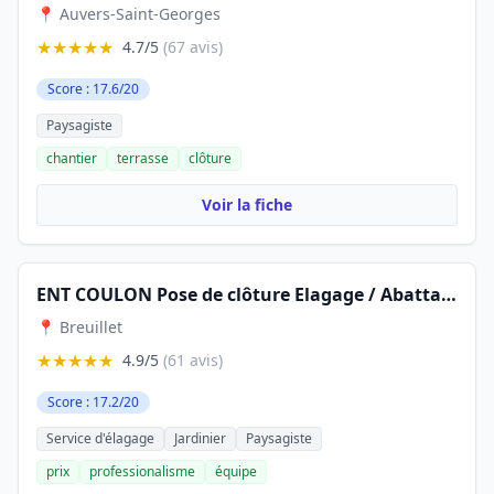
📍 Auvers-Saint-Georges
★★★★★
4.7/5
(67 avis)
Score : 17.6/20
Paysagiste
chantier
terrasse
clôture
Voir la fiche
ENT COULON Pose de clôture Elagage / Abattage /création de Pelouse Breuillet/St cheron/Arpajon/Dourdan/Etampes/Essonne
📍 Breuillet
★★★★★
4.9/5
(61 avis)
Score : 17.2/20
Service d'élagage
Jardinier
Paysagiste
prix
professionalisme
équipe