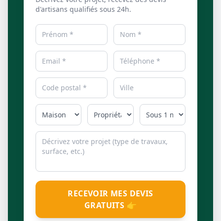
d'artisans qualifiés sous 24h.
RECEVOIR MES DEVIS
GRATUITS 👉