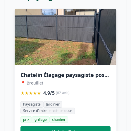
Chatelin Élagage paysagiste pose de clôture. Essonne 91, Breuillet, Saint-chéron, Dourdan, Arpajon, Sainte-Geneviève-des-Bois
📍 Breuillet
★★★★★
4.9/5
(82 avis)
Paysagiste
Jardinier
Service d'entretien de pelouse
prix
grillage
chantier