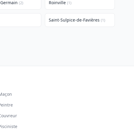
t-Germain
Roinville
(2)
(1)
Saint-Sulpice-de-Favières
(1)
Maçon
Peintre
Couvreur
Pisciniste