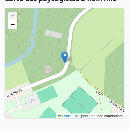
+
−
Leaflet
|
© OpenStreetMap contributors