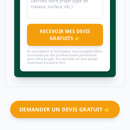
RECEVOIR MES DEVIS
GRATUITS 👉
En soumettant ce formulaire, vous acceptez d'être
recontacté par des professionnels partenaires
pour votre projet. Vos données ne sont jamais
revendues à d'autres fins.
DEMANDER UN DEVIS GRATUIT 👉