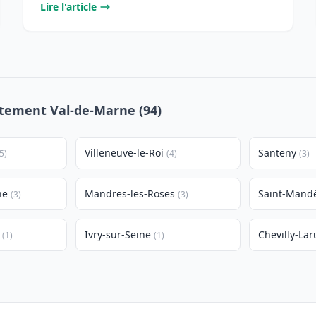
Lire l'article
artement Val-de-Marne (94)
Villeneuve-le-Roi
Santeny
5)
(4)
(3)
ne
Mandres-les-Roses
Saint-Mand
(3)
(3)
Ivry-sur-Seine
Chevilly-Lar
(1)
(1)