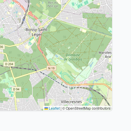
Leaflet
|
© OpenStreetMap contributors