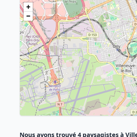
+
−
Nous avons trouvé 4 paysagistes à Vil