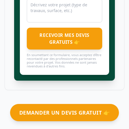
RECEVOIR MES DEVIS
GRATUITS 👉
En soumettant ce formulaire, vous acceptez d'être
recontacté par des professionnels partenaires
pour votre projet. Vos données ne sont jamais
revendues à d'autres fins.
DEMANDER UN DEVIS GRATUIT 👉