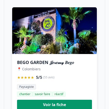
BEGO GARDEN 𝒥𝑒𝓇𝑒𝓂𝓎 𝐵𝑒𝑔𝑜
📍 Colombiers
★★★★★
5/5
(55 avis)
Paysagiste
chantier
savoir faire
réactif
Voir la fiche