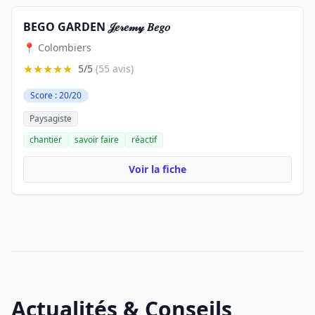
BEGO GARDEN 𝒥𝑒𝓇𝑒𝓂𝓎 𝐵𝑒𝑔𝑜
📍 Colombiers
★★★★★
5/5
(55 avis)
Score : 20/20
Paysagiste
chantier
savoir faire
réactif
Voir la fiche
Actualités & Conseils