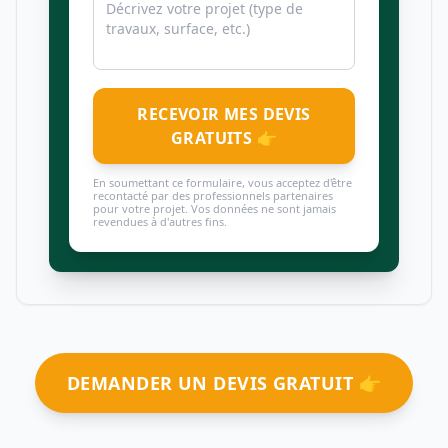
RECEVOIR MES DEVIS
GRATUITS 👉
En soumettant ce formulaire, vous acceptez d'être
recontacté par des professionnels partenaires
pour votre projet. Vos données ne sont jamais
revendues à d'autres fins.
DEMANDER UN DEVIS GRATUIT 👉