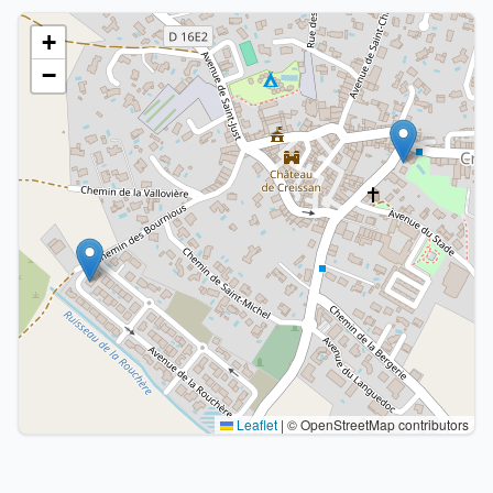
+
−
Leaflet
|
© OpenStreetMap contributors