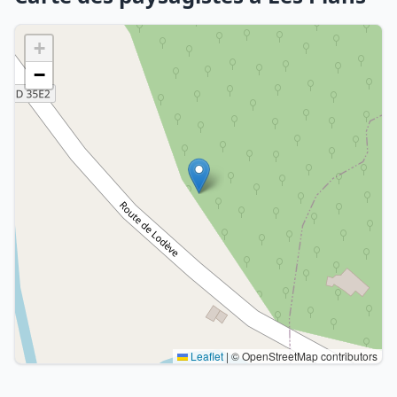
+
−
Leaflet
|
© OpenStreetMap contributors