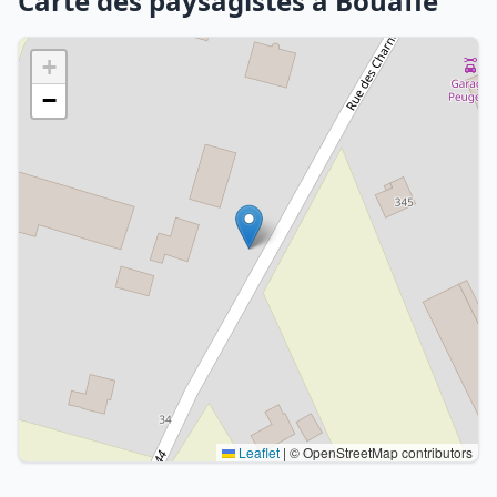
Carte des paysagistes à Bouafle
+
−
Leaflet
|
© OpenStreetMap contributors