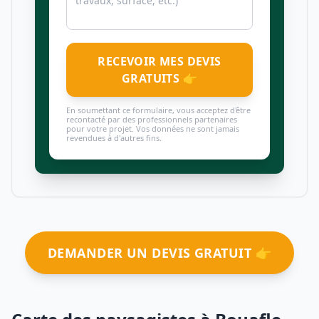
RECEVOIR MES DEVIS
GRATUITS 👉
En soumettant ce formulaire, vous acceptez d'être
recontacté par des professionnels partenaires
pour votre projet. Vos données ne sont jamais
revendues à d'autres fins.
DEMANDER UN DEVIS GRATUIT 👉