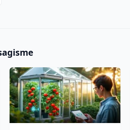
ysagisme