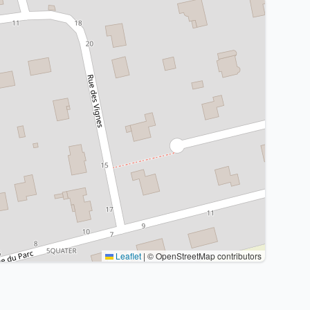
Leaflet
|
© OpenStreetMap contributors