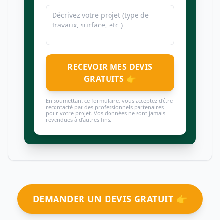
RECEVOIR MES DEVIS
GRATUITS 👉
En soumettant ce formulaire, vous acceptez d'être
recontacté par des professionnels partenaires
pour votre projet. Vos données ne sont jamais
revendues à d'autres fins.
DEMANDER UN DEVIS GRATUIT 👉