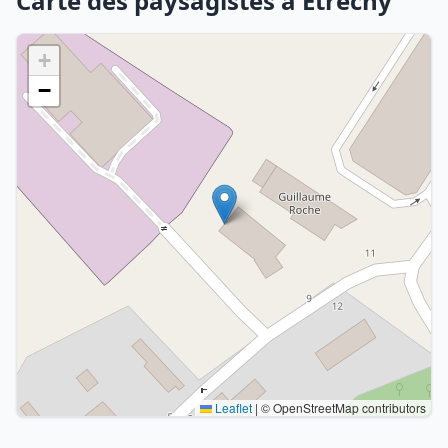
Carte des paysagistes à Étréchy
+
−
Leaflet
|
© OpenStreetMap contributors