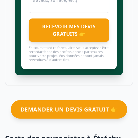
RECEVOIR MES DEVIS
GRATUITS 👉
En soumettant ce formulaire, vous acceptez d'être
recontacté par des professionnels partenaires
pour votre projet. Vos données ne sont jamais
revendues à d'autres fins.
DEMANDER UN DEVIS GRATUIT 👉